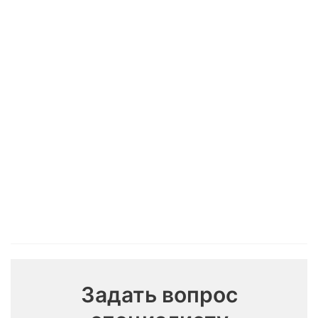
Отвал
Для загрузки
Вилы для
Вилы
снеговой
неоднородного
силоса
палетные
мусора
грузовые
Цена:
Цена:
Цена:
330 000
Цена:
550 000
220 000
₽
430 000
₽
₽
₽
Задать вопрос