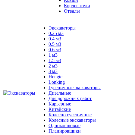
Ковши
Корчеватели
Отвалы
Экскаваторы
0.25 м3
0.4 м3
0.5 м3
0.6 м3
1 м3
1.5 м3
2 м3
3 м3
Hengte
Lonking
Гусеничные экскаваторы
Дизельные
Для дорожных работ
Карьерные
Китайские
Колесно гусеничные
Колесные экскаваторы
Одноковшовые
Планировщики