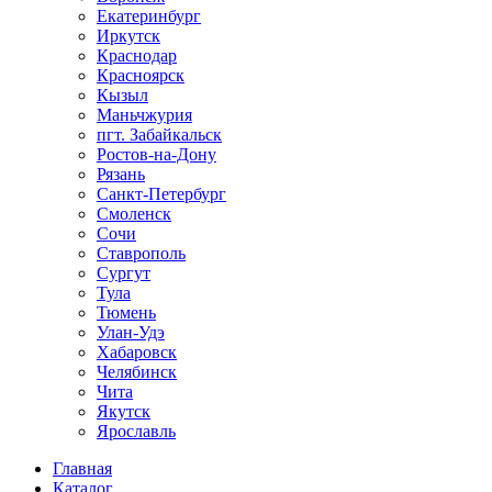
Екатеринбург
Иркутск
Краснодар
Красноярск
Кызыл
Маньчжурия
пгт. Забайкальск
Ростов-на-Дону
Рязань
Санкт-Петербург
Смоленск
Сочи
Ставрополь
Сургут
Тула
Тюмень
Улан-Удэ
Хабаровск
Челябинск
Чита
Якутск
Ярославль
Главная
Каталог