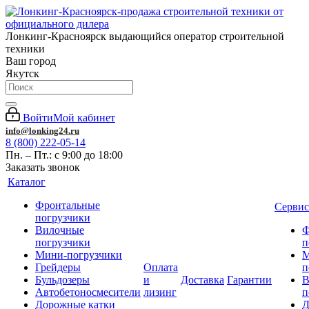
Лонкинг-Красноярск выдающийся оператор строительной
техники
Ваш город
Якутск
Войти
Мой кабинет
info@lonking24.ru
8 (800) 222-05-14
Пн. – Пт.: с 9:00 до 18:00
Заказать звонок
Каталог
Фронтальные
Сервис
погрузчики
Вилочные
Ф
погрузчики
п
Мини-погрузчики
М
Грейдеры
Оплата
п
Бульдозеры
и
Доставка
Гарантии
В
Автобетоносмесители
лизинг
п
Дорожные катки
Д